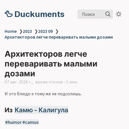
🦆 Duckuments
Поиск
Home
❯
2023
❯
2023 09
❯
Архитекторов легче переваривать малыми дозами
Архитекторов легче
переваривать малыми
дозами
07 авг. 2026 г.
время чтения ~1 мин.
И это блюдо к тому же не подсолишь.
Из
Камю - Калигула
humor
camus