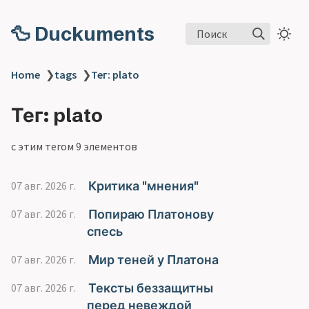
🦆 Duckuments
Поиск
Home
❯
tags
❯
Тег: plato
Тег: plato
с этим тегом 9 элементов
Критика "мнения"
07 авг. 2026 г.
Попираю Платонову
07 авг. 2026 г.
спесь
Мир теней у Платона
07 авг. 2026 г.
Тексты беззащитны
07 авг. 2026 г.
перед невеждой