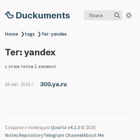
🦆 Duckuments
Поиск
Home
❯
tags
❯
Тег: yandex
Тег: yandex
с этим тегом 1 элемент
300.ya.ru
06 авг. 2026 г.
Создано с помощью
Quartz v4.2.3
© 2026
Notes Repository
Telegram Channel
About Me